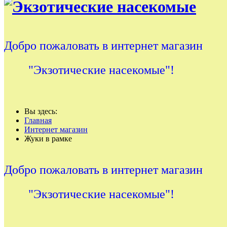
Добро пожаловать в интернет магазин
"Экзотические насекомые"!
Вы здесь:
Главная
Интернет магазин
Жуки в рамке
Добро пожаловать в интернет магазин
"Экзотические насекомые"!