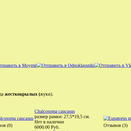
яда
жесткокрылых (
жуки).
Chalcosoma caucasus
размер рамки: 27,5*19,5 см.
Нет в наличии
ов (0)
Отзывов (3)
6000.00 Руб.