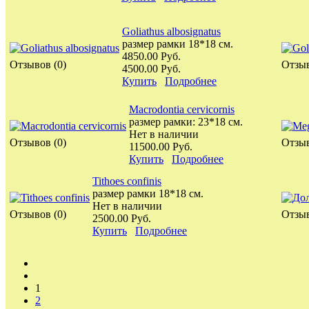
Goliathus albosignatus
размер рамки 18*18 см.
4850.00 Руб.
Отзывов (0)
Отзыв
4500.00 Руб.
Купить
Подробнее
Macrodontia cervicornis
размер рамки: 23*18 см.
Нет в наличии
Отзывов (0)
Отзыв
11500.00 Руб.
Купить
Подробнее
Tithoes confinis
размер рамки 18*18 см.
Нет в наличии
Отзывов (0)
Отзыв
2500.00 Руб.
Купить
Подробнее
1
2