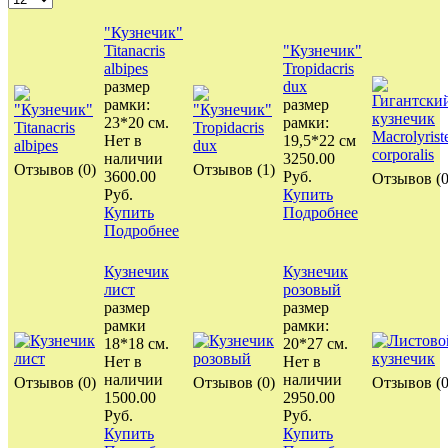
"Кузнечик"
Titanacris
"Кузнечик"
albipes
Tropidacris
размер
dux
рамки:
размер
23*20 см.
рамки:
Нет в
19,5*22 см
наличии
3250.00
Отзывов (0)
Отзывов (1)
3600.00
Руб.
Отзывов (0
Руб.
Купить
Купить
Подробнее
Подробнее
Кузнечик
Кузнечик
лист
розовый
размер
размер
рамки
рамки:
18*18 см.
20*27 см.
Нет в
Нет в
наличии
наличии
Отзывов (0)
Отзывов (0)
Отзывов (0
1500.00
2950.00
Руб.
Руб.
Купить
Купить